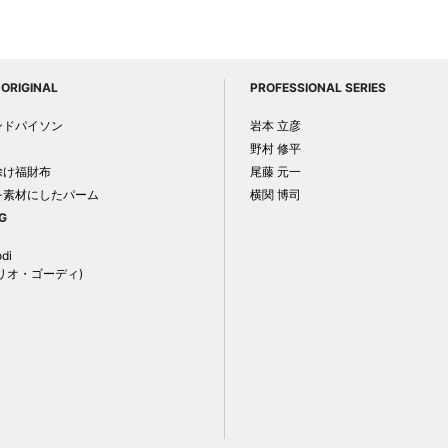
ORIGINAL
PROFESSIONAL SERIES
ンドパイソン
岩本 立彦
野村 修平
除け福財布
尾藤 元一
を素材にしたパーム
横関 博司
G
odi
リオ・ゴーディ)