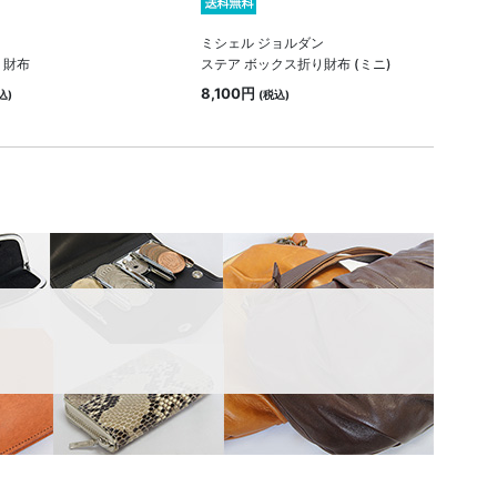
ミシェル ジョルダン
り財布
ステア ボックス折り財布 (ミニ)
8,100円
込)
(税込)