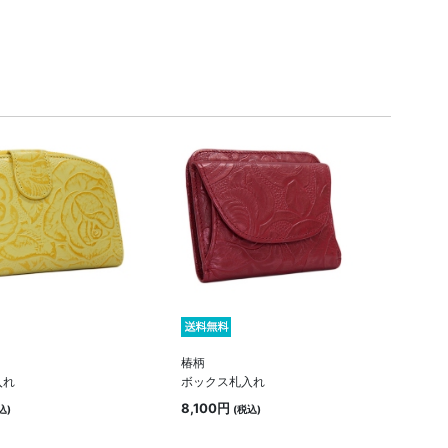
椿柄
入れ
ボックス札入れ
8,100円
込)
(税込)