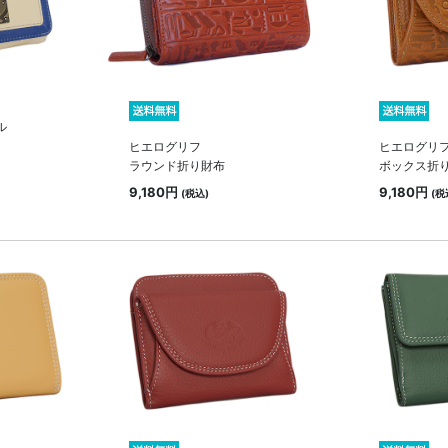
ル
ヒエログリフ
ヒエログリ
ラウンド折り財布
ボックス折
9,180円
9,180円
(税込)
(税