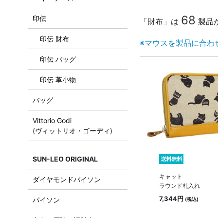
68
印伝
「財布」は
製品
印伝 財布
※マウスを製品に合わ
印伝 バッグ
印伝 革小物
バッグ
Vittorio Godi
(ヴィットリオ・ゴーディ)
SUN-LEO ORIGINAL
キャット
ダイヤモンドパイソン
ラウンド札入れ
7,344円
パイソン
(税込)