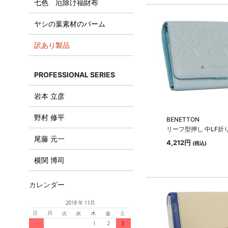
七色 厄除け福財布
ヤシの葉素材のパーム
訳あり製品
PROFESSIONAL SERIES
岩本 立彦
野村 修平
BENETTON
リーフ型押し 中LF折
尾藤 元一
4,212円
(税込)
横関 博司
カレンダー