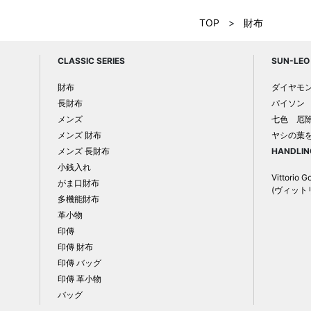
TOP
>
財布
CLASSIC SERIES
SUN-LEO 
財布
ダイヤモ
長財布
パイソン
メンズ
七色 厄
メンズ 財布
ヤシの葉
メンズ 長財布
HANDLIN
小銭入れ
Vittorio G
がま口財布
(ヴィット
多機能財布
革小物
印傳
印傳 財布
印傳 バッグ
印傳 革小物
バッグ