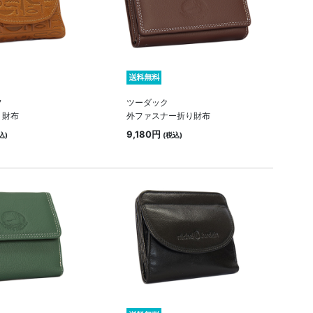
フ
ツーダック
り財布
外ファスナー折り財布
9,180円
込)
(税込)