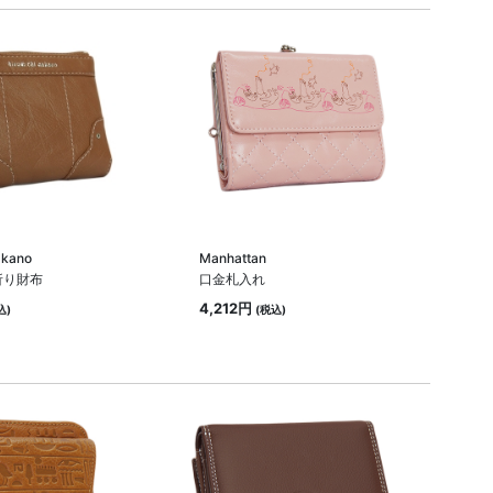
akano
Manhattan
折り財布
口金札入れ
4,212円
込)
(税込)